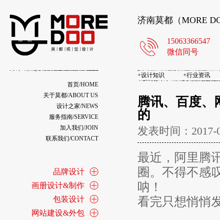
济南莫都（MORE 
15063366547
微信同号
+
设计知识
+
行业资讯
首页/HOME
关于莫都/ABOUT US
腾讯、百度、
设计之家/NEWS
的
服务指南/SERVICE
加入我们/JOIN
发表时间：2017-
联系我们/CONTACT
最近，阿里腾
圈。不得不感
品牌设计
呐！
画册设计&制作
包装设计
看完只想悄悄发到b
网站建设&外包