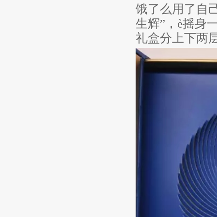
饿了么用了自
生辉”，è摇身
礼盒分上下两