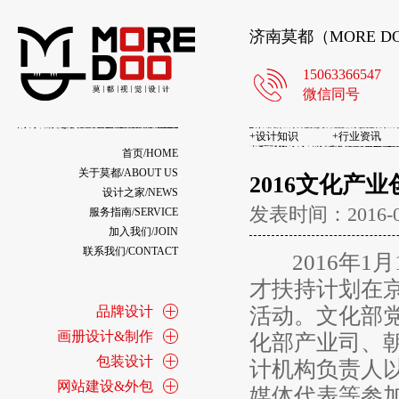
济南莫都（MORE 
15063366547
微信同号
+
设计知识
+
行业资讯
首页/HOME
关于莫都/ABOUT US
2016文化产
设计之家/NEWS
发表时间：2016-
服务指南/SERVICE
加入我们/JOIN
联系我们/CONTACT
2016年1月
才扶持计划在
品牌设计
活动。文化部
画册设计&制作
化部产业司、
包装设计
计机构负责人
网站建设&外包
媒体代表等参