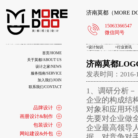
济南莫都（MORE 
15063366547
微信同号
+
设计知识
+
行业资讯
首页/HOME
关于莫都/ABOUT US
济南莫都LO
设计之家/NEWS
发表时间：2016-
服务指南/SERVICE
加入我们/JOIN
联系我们/CONTACT
1、调研分析
企业的构成结
品牌设计
对象和应用环
画册设计&制作
先要对企业做
包装设计
企业最高领导
网站建设&外包
据。对竞争对