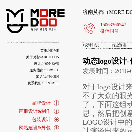
济南莫都（MORE 
15063366547
微信同号
+
设计知识
+
行业资讯
首页/HOME
关于莫都/ABOUT US
动态logo设计
设计之家/NEWS
发表时间：2016-
服务指南/SERVICE
加入我们/JOIN
联系我们/CONTACT
对于logo设
不了大众的眼光
品牌设计
了，下面这组动
画册设计&制作
思，然后把创意
包装设计
LOGO设计中
网站建设&外包
计演绎出来的