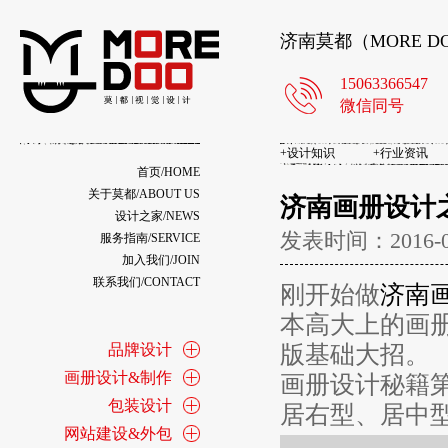
济南莫都（MORE 
15063366547
微信同号
+
设计知识
+
行业资讯
首页/HOME
关于莫都/ABOUT US
济南画册设计
设计之家/NEWS
发表时间：2016-
服务指南/SERVICE
加入我们/JOIN
联系我们/CONTACT
刚开始做
济南
本高大上的画
品牌设计
版基础大招。
画册设计&制作
画册设计秘籍
包装设计
居右型、居中
网站建设&外包