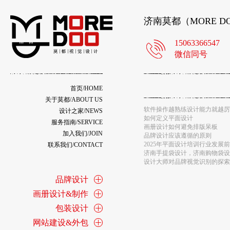
济南莫都（MORE 
15063366547
微信同号
爱玛电动车logo设计换了个啥
首页/HOME
网格系统在画册设计中的作用
关于莫都/ABOUT US
电影海报设计
软件操作越熟练设计能力就越厉
设计之家/NEWS
如何定义平面设计
服务指南/SERVICE
画册设计如何避免排版呆板
加入我们/JOIN
品牌设计应该遵循的原则
2025年平面设计培训行业发展
联系我们/CONTACT
济南手提袋设计，济南购物袋设
设计大师对品牌视觉识别的探索
什么样的画册设计才是高端大气
品牌设计
如此高逼格的包装设计，谁不想
高大尚的画册设计满足这几点就
画册设计&制作
济南画册设计之版式设计的点线
济南画册设计：内容比版式更重
包装设计
网站建设&外包