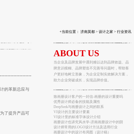
+当前位置：
济南莫都
>
设计之家
>
行业资讯
ABOUT US
当企业及品牌发展中遇到难以达到品牌效益、品
牌意识模糊、品牌塑造不完善等问题时，帮助客
户更好地树立形象，为企业定制实效解决方案，
助力企业突破成长，实现品牌价值。
画册设计中如何通过配图传达信息
画册设计如何避免排版呆板
计的革新总应与
超级内涵的创意广告设计欣赏
致画册设计客户的一封信-画册的设计重要吗
优秀设计师必备的技能及属性
‌DeepSeek与画册设计之间的联系
VI设计的主要设计要素
为了提升产品可
VI设计里的标准字体设计介绍
画册设计也讲究风水学-济南画册设计中的阴
设计师常用的LOGO设计方法及适用行业
画册设计中的设计布局图（设计稿）