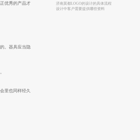
正优秀的产品才
济南莫都LOGO的设计的具体流程
设计中客户需要提供哪些资料
画册设计中不可忽视的“对齐”
画册设计中的平衡问题
的。器具应当隐
。
会里也同样经久