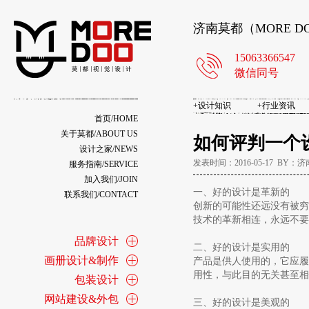
济南莫都（MORE 
15063366547
微信同号
+
设计知识
+
行业资讯
首页/HOME
关于莫都/ABOUT US
如何评判一个
设计之家/NEWS
发表时间：2016-05-17 BY
服务指南/SERVICE
加入我们/JOIN
一、好的设计是革新的
联系我们/CONTACT
创新的可能性还远没有被穷
技术的革新相连，永远不要
品牌设计
二、好的设计是实用的
画册设计&制作
产品是供人使用的，它应履
用性，与此目的无关甚至相
包装设计
网站建设&外包
三、好的设计是美观的